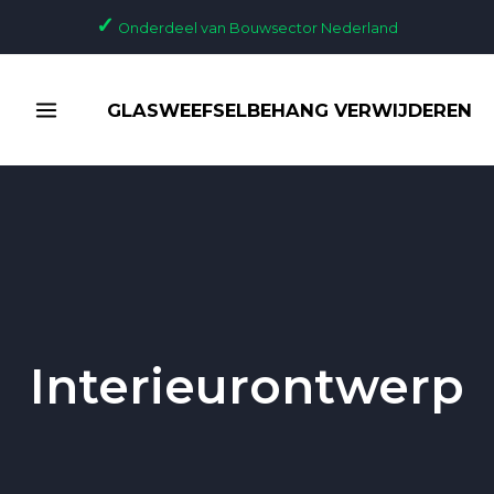
Ga
✓
Onderdeel van Bouwsector Nederland
naar
de
MAIN
inhoud
GLASWEEFSELBEHANG VERWIJDEREN
MENU
Interieurontwerp