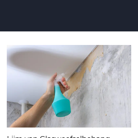
Lijm
van
Glasweefselbehang
Verwijderen:
Een
Stapsgewijze
Gids