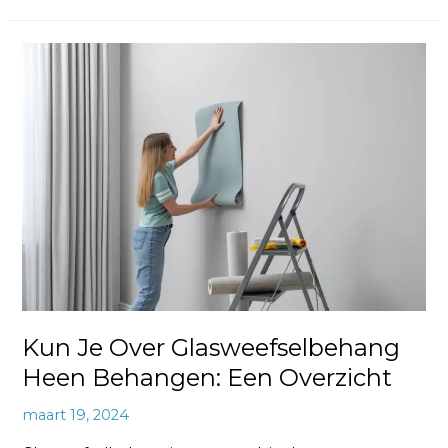
Kun
Je
Over
Glasweefselbehang
Heen
Behangen:
Een
Overzicht
Kun Je Over Glasweefselbehang
Heen Behangen: Een Overzicht
maart 19, 2024