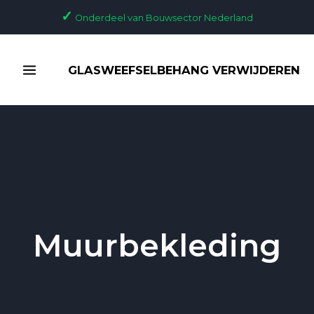
Ga
✓
Onderdeel van Bouwsector Nederland
naar
de
MAIN
inhoud
GLASWEEFSELBEHANG VERWIJDEREN
MENU
Muurbekleding