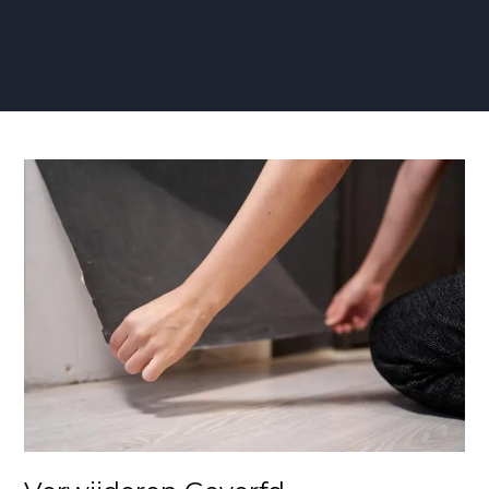
Verwijderen
Geverfd
Glasweefselbehang:
Een
Stapsgewijze
Gids